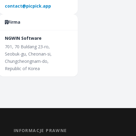
contact@picpick.app
Firma
NGWIN Software
701, 70 Buldang 23-ro,
Seobuk-gu, Cheonan-si,
Chungcheongnam-do,
Republic of Korea
INFORMACJE PRAWNE