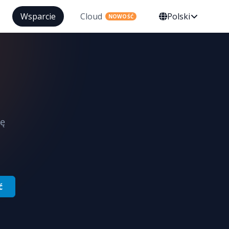
Wsparcie
Cloud
Polski
NOWOŚĆ
ię
ć