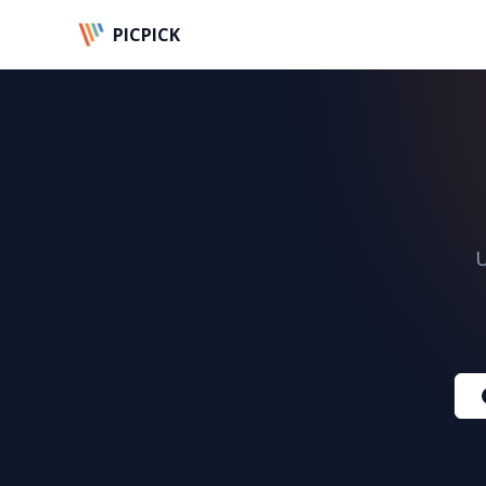
Navigated to Centrum wsparcia
PICPICK
U