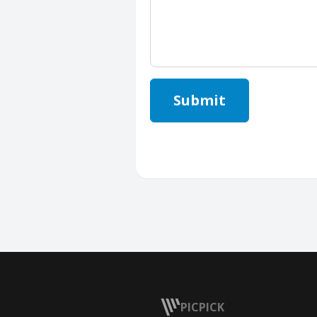
Submit
PICPICK