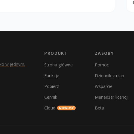
e (Ctrl+Shift+V)
he tab menu.
 were not added to the Recent Documents list
ace key
 text color automatically adapts to the background
 DPI detection
to allow changing ruler units
er icon was repeatedly added to the Windows taskbar
PRODUKT
ZASOBY
ko w jednym.
Strona główna
Pomoc
nctionality was not working properly
Funkcje
Dziennik zmian
Pobierz
Wsparcie
Cennik
Menedżer licencji
Cloud
Beta
NOWOŚĆ