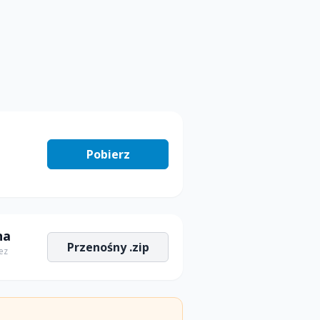
Pobierz
na
Przenośny .zip
ez