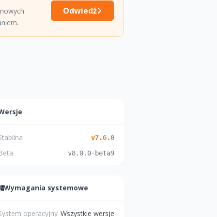
Odwiedź
 nowych
aniem.
Wersje
Stabilna
v
7.6.0
Beta
v
8.0.0-beta9
Wymagania systemowe
System operacyjny
Wszystkie wersje