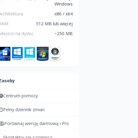
Windows
Architektura
x86 / x64
RAM
512 MB lub więcej
Miejsce na dysku
~250 MB
Zasoby
Centrum pomocy
Pełny dziennik zmian
Porównaj wersję darmową i Pro
Skontaktuj się z pomocą