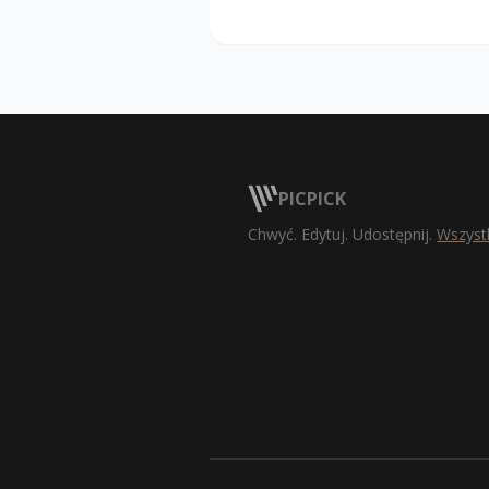
Added a "Paste in New Tab" featur
Added a “Delete File” option to t
Fixed an issue where saved files
Improved usability of the Backsp
Improved the Number Stamp so its
Improved the ruler with automatic
Improved the image editing tools 
Fixed an issue where the record
PICPICK
settings
Chwyć. Edytuj. Udostępnij.
Wszyst
Fixed an issue where the print fu