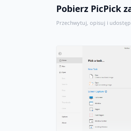
Pobierz PicPick 
Przechwytuj, opisuj i udostęp