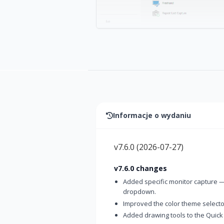
Informacje o wydaniu
v7.6.0
(
2026-07-27
)
v7.6.0 changes
Added specific monitor capture —
dropdown.
Improved the color theme selector
Added drawing tools to the Quick