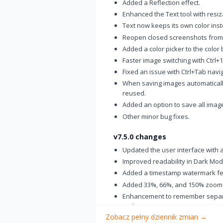
Added a Reflection effect.
Enhanced the Text tool with resi
Text now keeps its own color inst
Reopen closed screenshots from t
Added a color picker to the color 
Faster image switching with Ctrl+1
Fixed an issue with Ctrl+Tab navig
When saving images automaticall
reused.
Added an option to save all image
Other minor bug fixes.
v7.5.0 changes
Updated the user interface with 
Improved readability in Dark Mo
Added a timestamp watermark fe
Added 33%, 66%, and 150% zoom
Enhancement to remember separat
tools
Zobacz pełny dziennik zmian
→
Changed the thumbnail view butt