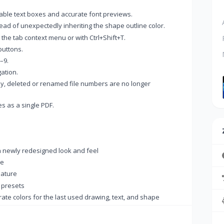
zable text boxes and accurate font previews.
ead of unexpectedly inheriting the shape outline color.
he tab context menu or with Ctrl+Shift+T.
buttons.
–9.
ation.
y, deleted or renamed file numbers are no longer
s as a single PDF.
a newly redesigned look and feel
de
ature
 presets
e colors for the last used drawing, text, and shape
on to always appear on the tab