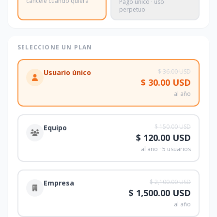
cancele cuando quiera
Pago único · uso
perpetuo
SELECCIONE UN PLAN
$ 36.00
USD
Usuario único
$ 30.00
USD
al año
$ 150.00
USD
Equipo
$ 120.00
USD
al año · 5 usuarios
$ 2,100.00
USD
Empresa
$ 1,500.00
USD
al año